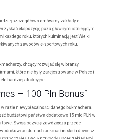
. Bardziej szczegółowo omówimy zakłady e-
i zyskać ekspozycję poza głównymi istniejącymi
 każdego roku, których kulminacją jest Wielki
oczekiwanych zawodów e-sportowych roku.
kmacherzy, chcący rozwijać się w branży
mami, które nie były zarejestrowane w Polsce i
le bardziej atrakcyjne.
ames – 100 Pln Bonus”
 w razie niewypłacalności danego bukmachera.
ieść budżetowi państwa dodatkowe 15 mld PLN w
portowe. Swoją pozycję zawdzięcza przede
przewodnikowi po domach bukmacherskich dowiesz
ro co rozpocząłeś swoją przygodę unces zakładami