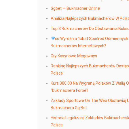
Ggbet — Bukmacher Online
Analiza Najlepszych Bukmacherów W Pols
Top 3 Bukmacherów Do Obstawiania Boks
co Wyróżnia 1xbet Spośród Odmiennych
Bukmacherów Internetowych?
Gry Kasynowe Megaways
Ranking Najlepszych Bukmacherów Dostę
Polsce
Kurs 300 00 Na Wygraną Polaków Z Walią O
“bukmachera Forbet
Zakłady Sportowe On The Web Obstawiaj 
Bukmachera Gg Bet
Historia Legalizacji Zakładów Bukmachers
Polsce