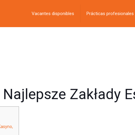
Vacantes disponibles
Prácticas profesionales
 Najlepsze Zakłady 
Kasyno,