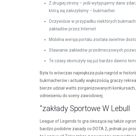
Z drugiej strony – jeśli wytypujemy dane zdar
którą się założyliśmy – bukmacher.
Oczywiście w przypadku niektórych bukmacher
zakładów przez Internet.
Mobilna wersja portalu została świetnie do
Stawianie zakładów przedmeczowych pozwal
Te czasy skończyły się już bardzo dawno tem
Była to wówczas największa pula nagród w histori
bukmacherów i actually większością graczy rekrea
bierze udział watts zorganizowanych konkursach, a
odniesieniu do sceny zawodowej.
“zakłady Sportowe W Lebull
League of Legends to gra ciesząca się także ogro
bardzo podobne zasady co DOTA 2, jednak po prost