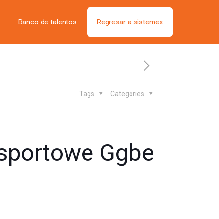
Banco de talentos
Regresar a sistemex
Tags
Categories
Esportowe Ggbe