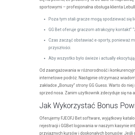
sportowymi – profesjonalna obsługa klienta Lebu
Poza tym stali gracze mogą spodziewać się lic
GG Bet oferuje graczom atrakcyjny kontakt”
Czas zacząć obstawiać e-sporty, ponieważ mo
przyszłości.
Aby wszystko było świeże i actually ekscytuj
Od zaangażowania w różnorodność i konkurencyjn
internetowe podróż. Następnie otrzymasz wiadomo
zakładce „Bonusy” strony GG Guess. Warto do niej
sprzed nosa. Zanim użytkownik zdecyduje się na 
Jak Wykorzystać Bonus Powit
Oferujemy FJEOFJ Bet software, wyjątkowy katalog
rejestracji i GGBet logowania w naszym kasynie i
przyjaznych kursów i doskonałych bonusów. Jeśli 