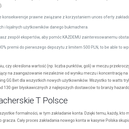
).
ne konsekwencje prawne związane z korzystaniem unces oferty zakła
ch i lojalnych użytkowników danego bukmachera.
nasz zespół ekspertów, aby pomóc KAŻDEMU zainteresowanemu obsta
00% premii do pierwszego depozytu z limitem 500 PLN, to be able to wp
 czy określona wartość (np. liczba punktów, goli) w meczu przekroczy 
ający na zaangażowanie niezależnie od wyniku meczu i koncentrację na ł
ng GG Bet dla wszystkich nowych użytkowników. Wszystko to watts t
d 130 gier błyskawicznych z najlepszych dostawców to branży hazard
cherskie T Polsce
ystkie formalności, w tym zakładanie konta. Dzięki temu, każdy, kto m
nto gracza. Cały proces zakładania nowego konta w kasynie Polska skupia