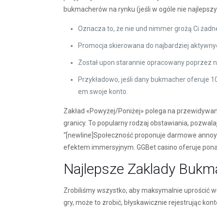
bukmacherów na rynku (jeśli w ogóle nie najlepszy
Oznacza to, że nie und nimmer grożą Ci żad
Promocja skierowana do najbardziej aktywny
Został upon starannie opracowany poprzez 
Przykładowo, jeśli dany bukmacher oferuje 1
em swoje konto.
Zakład «Powyżej/Poniżej» polega na przewidywaniu,
granicy. To popularny rodzaj obstawiania, pozwal
“[newline]Społeczność proponuje darmowe annoyi
efektem immersyjnym. GGBet casino oferuje pona
Najlepsze Zaklady Bukma
Zrobiliśmy wszystko, aby maksymalnie uprościć wsz
gry, może to zrobić, błyskawicznie rejestrując ko