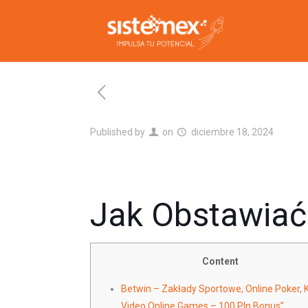
Published by
on
diciembre 18, 2024
Jak Obstawiać
Content
Betwin – Zakłady Sportowe, Online Poker, 
Video Online Games – 100 Pln Bonus”