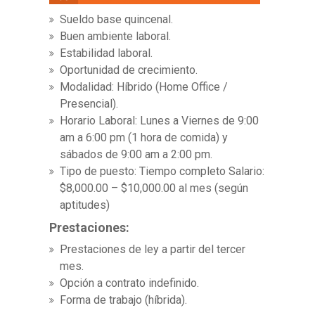
Sueldo base quincenal.
Buen ambiente laboral.
Estabilidad laboral.
Oportunidad de crecimiento.
Modalidad: Híbrido (Home Office /
Presencial).
Horario Laboral: Lunes a Viernes de 9:00
am a 6:00 pm (1 hora de comida) y
sábados de 9:00 am a 2:00 pm.
Tipo de puesto: Tiempo completo Salario:
¿Te gustaría formar parte de
$8,000.00 – $10,000.00 al mes (según
nuestro equipo?
aptitudes)
¡Déja tus datos!
Prestaciones:
Prestaciones de ley a partir del tercer
mes.
Opción a contrato indefinido.
Forma de trabajo (híbrida).